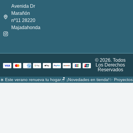
Avenida Dr
Marañón
nº11 28220
Majadahonda
© 2026. Todos
Los Derechos
Reservados
☀️ Este verano renueva tu hogar
🪑 ¡Novedades en tienda!
✨ Proyectos 