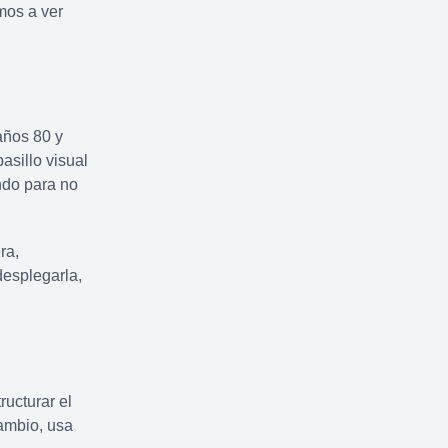
mos a ver
años 80 y
asillo visual
ndo para no
ra,
desplegarla,
ructurar el
ambio, usa