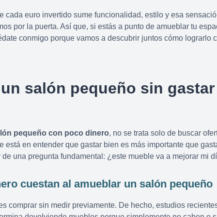
e cada euro invertido sume funcionalidad, estilo y esa sensaci
 por la puerta. Así que, si estás a punto de amueblar tu espa
édate conmigo porque vamos a descubrir juntos cómo lograrlo
un salón pequeño sin gastar
lón pequeño con poco dinero
, no se trata solo de buscar ofe
lave está en entender que gastar bien es más importante que gas
ir de una pregunta fundamental: ¿este mueble va a mejorar mi dí
nero cuestan al amueblar un salón pequeño
es comprar sin medir previamente. De hecho, estudios reciente
termina devolviendo muebles porque simplemente no caben o s