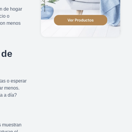
ón de hogar
cio o
 con menos
 de
rtas o esperar
tar menos.
a a día?
s muestran
aturan el