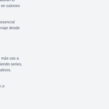
a en salones
 esencial
enaje desde
e más vas a
iendo series,
ativos.
 ir
o