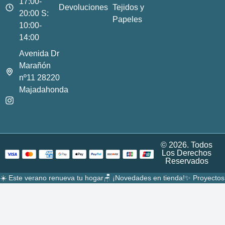
17:00-
Devoluciones
Tejidos y
20:00 S:
Papeles
10:00-
14:00
Avenida Dr
Marañón
nº11 28220
Majadahonda
© 2026. Todos
Los Derechos
Reservados
☀️ Este verano renueva tu hogar
🪑 ¡Novedades en tienda!
✨ Proyectos 