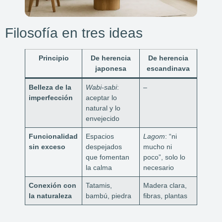
Filosofía en tres ideas
Principio
De herencia
De herencia
japonesa
escandinava
Belleza de la
Wabi-sabi
:
–
imperfección
aceptar lo
natural y lo
envejecido
Funcionalidad
Espacios
Lagom
: “ni
sin exceso
despejados
mucho ni
que fomentan
poco”, solo lo
la calma
necesario
Conexión con
Tatamis,
Madera clara,
la naturaleza
bambú, piedra
fibras, plantas