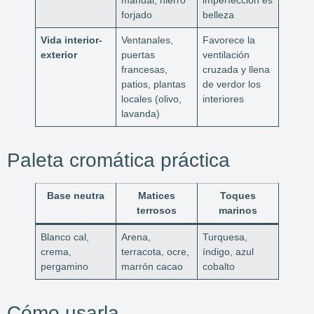
manual, hierro
imperfección es
forjado
belleza
Vida interior-
Ventanales,
Favorece la
exterior
puertas
ventilación
francesas,
cruzada y llena
patios, plantas
de verdor los
locales (olivo,
interiores
lavanda)
Paleta cromática práctica
Base neutra
Matices
Toques
terrosos
marinos
Blanco cal,
Arena,
Turquesa,
crema,
terracota, ocre,
índigo, azul
pergamino
marrón cacao
cobalto
Cómo usarla