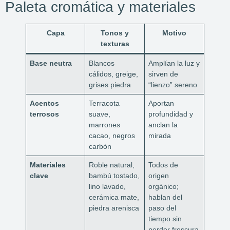
Paleta cromática y materiales
Capa
Tonos y
Motivo
texturas
Base neutra
Blancos
Amplían la luz y
cálidos, greige,
sirven de
grises piedra
“lienzo” sereno
Acentos
Terracota
Aportan
terrosos
suave,
profundidad y
marrones
anclan la
cacao, negros
mirada
carbón
Materiales
Roble natural,
Todos de
clave
bambú tostado,
origen
lino lavado,
orgánico;
cerámica mate,
hablan del
piedra arenisca
paso del
tiempo sin
perder frescura