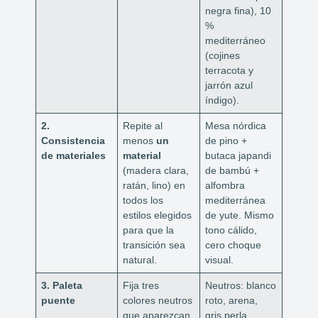
negra fina), 10
%
mediterráneo
(cojines
terracota y
jarrón azul
índigo).
2.
Repite al
Mesa nórdica
Consistencia
menos
un
de pino +
de materiales
material
butaca japandi
(madera clara,
de bambú +
ratán, lino) en
alfombra
todos los
mediterránea
estilos elegidos
de yute. Mismo
para que la
tono cálido,
transición sea
cero choque
natural.
visual.
3. Paleta
Fija tres
Neutros: blanco
puente
colores neutros
roto, arena,
que aparezcan
gris perla.