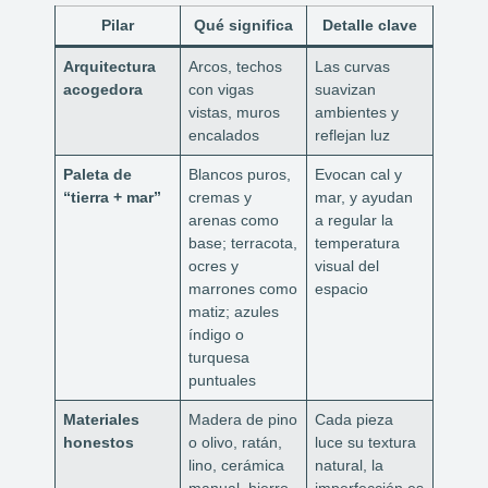
Pilar
Qué significa
Detalle clave
Arquitectura
Arcos, techos
Las curvas
acogedora
con vigas
suavizan
vistas, muros
ambientes y
encalados
reflejan luz
Paleta de
Blancos puros,
Evocan cal y
“tierra + mar”
cremas y
mar, y ayudan
arenas como
a regular la
base; terracota,
temperatura
ocres y
visual del
marrones como
espacio
matiz; azules
índigo o
turquesa
puntuales
Materiales
Madera de pino
Cada pieza
honestos
o olivo, ratán,
luce su textura
lino, cerámica
natural, la