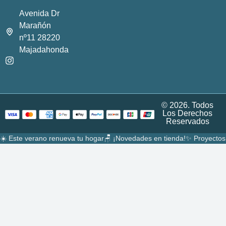
Avenida Dr
Marañón
nº11 28220
Majadahonda
© 2026. Todos
Los Derechos
Reservados
☀️ Este verano renueva tu hogar
🪑 ¡Novedades en tienda!
✨ Proyectos 