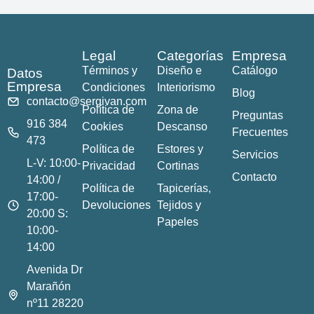
Legal
Categorías
Empresa
Términos y
Diseño e
Catálogo
Datos
Empresa
Condiciones
Interiorismo
Blog
contacto@sergivan.com
Política de
Zona de
Preguntas
916 384
Cookies
Descanso
Frecuentes
473
Política de
Estores y
Servicios
L-V: 10:00-
Privacidad
Cortinas
Contacto
14:00 /
Política de
Tapicerías,
17:00-
Devoluciones
Tejidos y
20:00 S:
Papeles
10:00-
14:00
Avenida Dr
Marañón
nº11 28220