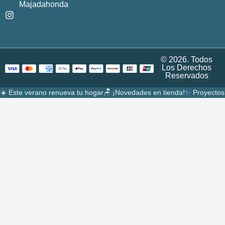
Majadahonda
© 2026. Todos
Los Derechos
Reservados
☀️ Este verano renueva tu hogar
🪑 ¡Novedades en tienda!
✨ Proyectos 